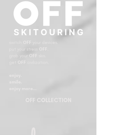
switch
OFF
your devices.
put your stress
OFF
.
grab your
OFF
skis.
get
OFF
civilization.
enjoy.
smile.
enjoy more…​
OFF COLLECTION