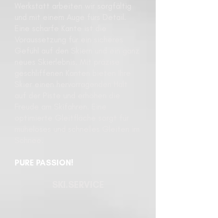
Werkstatt arbeiten wir sorgfältig
und mit einem Auge fürs Detail.
Eine scharfe Kante ist die
Voraussetzung für ein sicheres
Gefühl auf den Skiern und ein ganz
neues Skierlebni
s. Mit präzise
geschliffenen Kanten bieten Ihre
Skier einen hervorragenden Halt
auf der Piste und erhöhen die
Freude am Skifahren. Eine
optimierte Gleitfläche sorgt für
müheloses und schnelles Gleiten im
Schnee.
PURE PASSION!
SKI.SERVICE