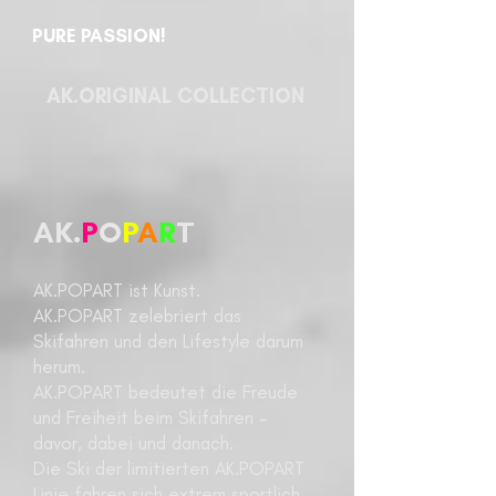
PURE PASSION!
AK.ORIGINAL COLLECTION
AK.
P
O
P
A
R
T
AK.POPART ist Kunst.
AK.POPART zelebriert das
Skifahren und den Lifestyle darum
herum.
AK.POPART bedeutet die Freude
und Freiheit beim Skifahren –
davor, dabei und danach.
Die Ski der limitierten AK.POPART
Linie fahren sich extrem sportlich