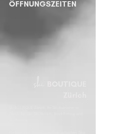
ÖFFNUNGSZEITEN
ski
BOUTIQUE
Zürich
Ski BOUTIQUE Zürich
, Ihr Ski-Ausrüster in
Zürich für Ski, Ski-Verleih, Boot Fitting und
Ski-Service.
Wir bringen Ihnen handgefertigten Skis