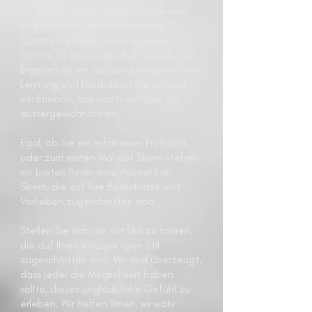
für das ultimative Skierlebnis. Unsere
Leidenschaft für handwerkliche
Qualität und den bestmöglichen
Service
ist unser täglicher Antrieb. Das
Ergebnis ist ein Ski, der unvergleichliche
Leistung und Haltbarkeit bietet, und
ein Erlebnis, das nichts weniger als
aussergewöhnlich ist.
Egal, ob Sie ein erfahrener Pro
fi sind
oder zum ersten Mal auf Skiern stehen,
wir bieten Ihnen eine Auswahl an
Skiern, die auf Ihre Bedürfnisse und
Vorlieben zugeschnitten sind.
Stellen Sie sich vor, mit Skis zu fahren,
die auf Ihren einzigartigen Stil
zugeschnitten sind. Wir sind überzeugt,
dass jeder die Möglichkeit haben
sollte, dieses unglaubliche Gefühl zu
erleben. Wir helfen Ihnen, es wahr