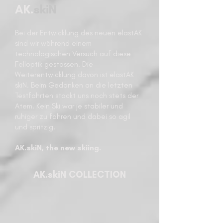
AK.
skiN
Bei der Entwicklung des neuen elastAK
sind wir während einem
technologischen Versuch auf diese
Felloptik gestossen. Die
Weiterentwicklung davon ist elastAK
skiN. Beim Gedanken an die letzten
Testfahrten stockt uns noch stets der
Atem. Kein Ski war je stabiler und
ruhiger zu fahren und dabei so agil
und spritzig.
AK.skiN, the new skiing.
AK.skiN COLLECTION