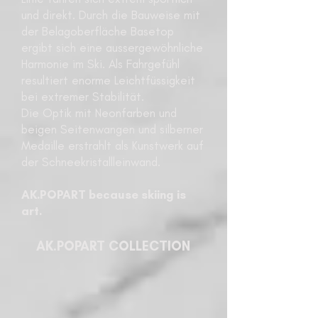
und direkt. Durch die Bauweise mit
der Belagoberfläche Basetop
ergibt sich eine aussergewöhnliche
Harmonie im Ski. Als Fahrgefühl
resultiert enorme Leichtfüssigkeit
bei extremer Stabilität.
Die Optik mit Neonfarben und
beigen Seitenwangen und silberner
Medaille erstrahlt als Kunstwerk auf
der Schneekristallleinwand.
AK.POPART because skiing is
art.
AK.POPART COLLECTION