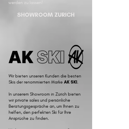
werden zu lassen!
SHOWROOM ZURICH
Wir bieten unseren Kunden die besten
Skis der renommierten Marke
AK SKI
.
In unserem Showroom in Zürich bieten
wir private sales und persönliche
Beratungsgespräche an, um Ihnen zu
helfen, den perfekten Ski für Ihre
Ansprüche zu finden.