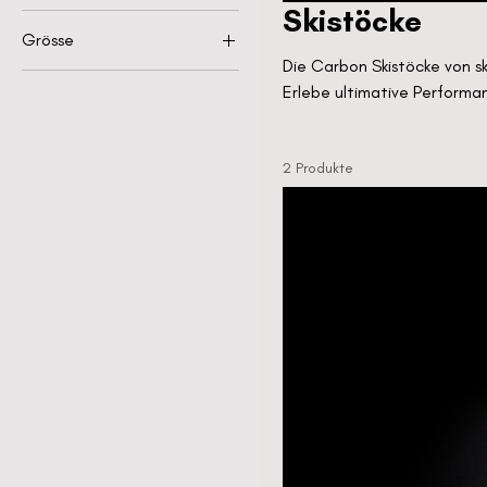
Skistöcke
Grösse
Die Carbon Skistöcke von sk
110cm
Erlebe ultimative Performa
115cm
120cm
2 Produkte
125cm
130cm
135cm