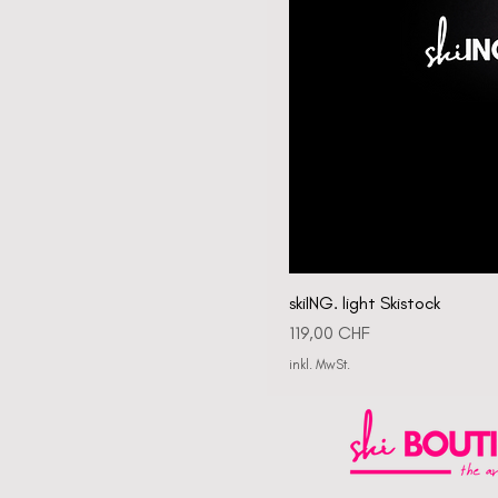
skiING. light Skistock
Preis
119,00 CHF
inkl. MwSt.