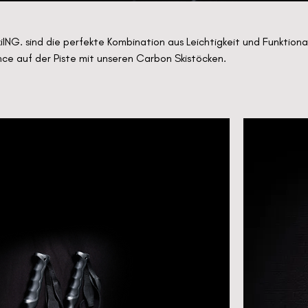
iING. sind die perfekte Kombination aus Leichtigkeit und Funktional
nce auf der Piste mit unseren Carbon Skistöcken.