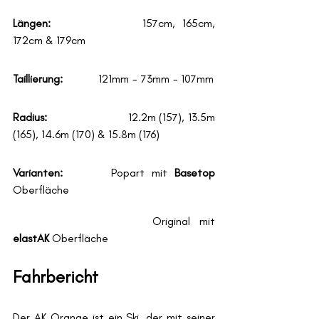
Längen: 
			157cm, 165cm, 
172cm & 179cm
Taillierung:
		121mm  -  73mm  - 107mm
Radius:
			12.2m (157), 13.5m 
(165), 14.6m (170) & 15.8m (176)
Varianten: 
		Popart mit 
Basetop
Oberfläche
				Original mit 
elastAK
 Oberfläche
Fahrbericht
Der AK Orange ist ein Ski, der mit seiner 