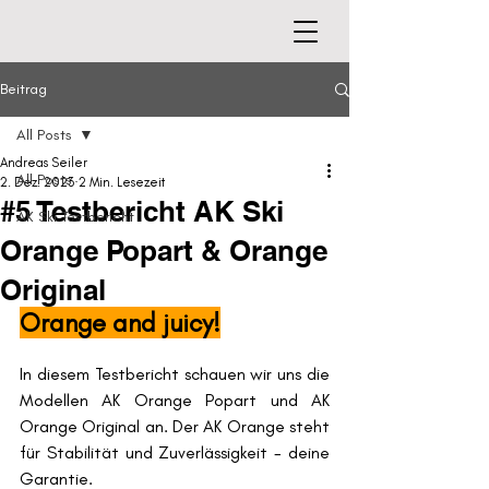
Beitrag
All Posts
Andreas Seiler
All Posts
2. Dez. 2023
2 Min. Lesezeit
#5 Testbericht AK Ski
AK Ski Testbericht
Orange Popart & Orange
Original
Orange and juicy!
In diesem Testbericht schauen wir uns die 
Modellen AK Orange Popart und AK 
Orange Original an. Der AK Orange steht 
für Stabilität und Zuverlässigkeit - deine 
Garantie.