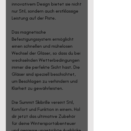
innovativem Design bietet sie nicht
nur Stil, sondern auch erstklassige
Leistung auf der Piste.
Das magnetische
Befestigungssystem ermöglicht
einen schnellen und mühelosen
Wechsel der Gläser, so dass du bei
wechselnden Wetterbedingungen
immer die perfekte Sicht hast. Die
Gläser sind speziell beschichtet,
um Beschlagen zu verhindern und
Klarheit zu gewährleisten.
Die Summit Skibrille vereint Stil,
Komfort und Funktion in einem. Hol
dir jetzt das ultimative Zubehör
für deine Wintersportabenteuer
und geniesse ungetrübte Ausblicke