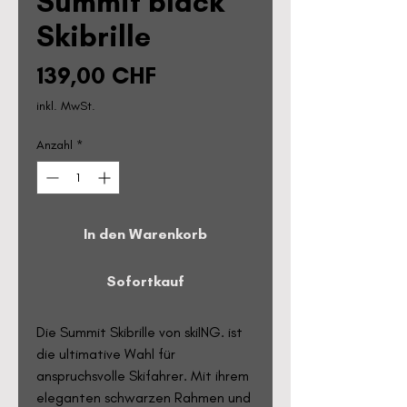
Summit black
Skibrille
Preis
139,00 CHF
inkl. MwSt.
Anzahl
*
In den Warenkorb
Sofortkauf
Die Summit Skibrille von skiING. ist
die ultimative Wahl für
anspruchsvolle Skifahrer. Mit ihrem
eleganten schwarzen Rahmen und