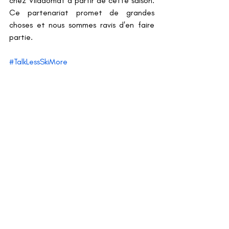
chez Viladomat à partir de cette saison. 
Ce partenariat promet de grandes 
choses et nous sommes ravis d'en faire 
partie.
#TalkLessSkiMore