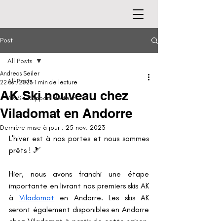
Post
All Posts
Andreas Seiler
All Posts
22 oct. 2023
1 min de lecture
AK Ski nouveau chez
AK Ski Rapport de test
Viladomat en Andorre
Dernière mise à jour :
25 nov. 2023
L'hiver est à nos portes et nous sommes 
prêts ! 🎿 
Hier, nous avons franchi une étape 
importante en livrant nos premiers skis AK 
à 
Viladomat
 en Andorre. Les skis AK 
seront également disponibles en Andorre 